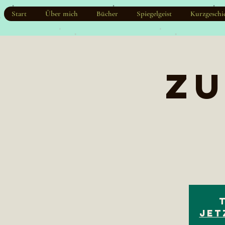
Start
Über mich
Bücher
Spiegelgeist
Kurzgeschi
Zu
Jet