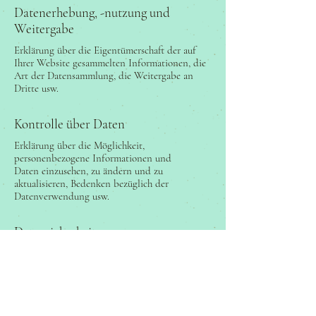
Datenerhebung, -nutzung und
Weitergabe
Erklärung über die Eigentümerschaft der auf
Ihrer Website gesammelten Informationen, die
Art der Datensammlung, die Weitergabe an
Dritte usw.
Kontrolle über Daten
Erklärung über die Möglichkeit,
personenbezogene Informationen und
Daten einzusehen, zu ändern und zu
aktualisieren, Bedenken bezüglich der
Datenverwendung usw.
Datensicherheit
Schutzmaßnahmen der Nutzerdaten,
Datenverschlüsselung, Serverinformationen, auf
denen die Daten gespeichert werden,
Datenübertragung usw.